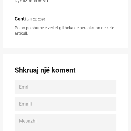
lzyYJMRnfkOmNU
Genti
prill 22, 2020
Po po po shume e vertet gjithcka qe pershkruan ne kete
artikull.
Shkruaj një koment
EMRI
EMAILI
MESAZHI