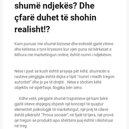
shumë ndjekës? Dhe
çfarë duhet të shohin
realisht!?
Kam punuar me shumë biznese dhe individë gjatë viteve
dhe kërkesa e tyre kryesore kur vjen puna në kërkesat e
lidhura me marketingun online, është numri i ndjekësve.
Nëse i pyet se kush është arsyeja për këtë, shumicën e
rasteve përgjigjia është diçka e tipit “numri i madh tregon
autoritet” dhe jo pa të drejtë. Nëse e shohim këtë
objektiv në sipërfaqe, llogjika bën sens.
Edhe vetë, përgjatë shumë trajnimeve që kam bërë
gjatë viteve shpjegoj shpesh një koncept të quajtur
elementet psikologjik të marketingut, një prej të cilave
është pikërisht “Prova sociale”, në fjalë të tjera, një provë
që tregon se produkti apo shërbimi juaj është i dëshiruar
në treg.