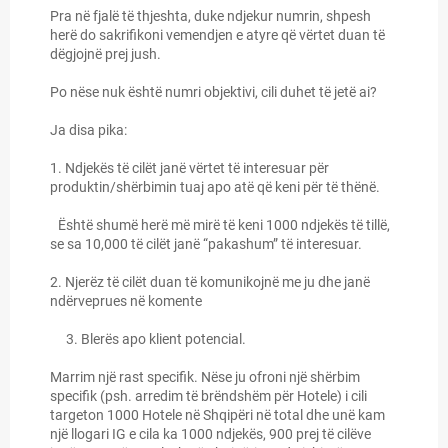
Pra në fjalë të thjeshta, duke ndjekur numrin, shpesh
herë do sakrifikoni vemendjen e atyre që vërtet duan të
dëgjojnë prej jush.
Po nëse nuk është numri objektivi, cili duhet të jetë ai?
Ja disa pika:
1. Ndjekës të cilët janë vërtet të interesuar për
produktin/shërbimin tuaj apo atë që keni për të thënë.
Është shumë herë më mirë të keni 1000 ndjekës të tillë,
se sa 10,000 të cilët janë “pakashum” të interesuar.
2. Njerëz të cilët duan të komunikojnë me ju dhe janë
ndërveprues në komente
3. Blerës apo klient potencial.
Marrim një rast specifik. Nëse ju ofroni një shërbim
specifik (psh. arredim të brëndshëm për Hotele) i cili
targeton 1000 Hotele në Shqipëri në total dhe unë kam
një llogari IG e cila ka 1000 ndjekës, 900 prej të cilëve