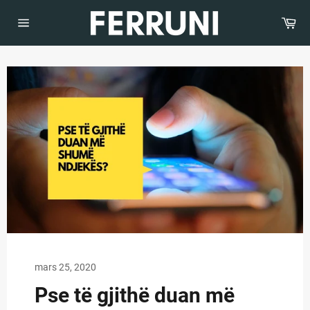
Kalo
tek
Sh
të
Navigimi
i
dhënat
faqes
mars 25, 2020
Pse të gjithë duan më