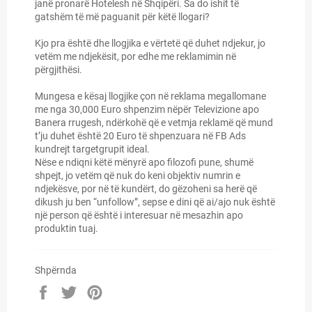
janë pronarë Hotelesh në Shqipëri. Sa do ishit të
gatshëm të më paguanit për këtë llogari?
Kjo pra është dhe llogjika e vërtetë që duhet ndjekur, jo
vetëm me ndjekësit, por edhe me reklamimin në
përgjithësi.
Mungesa e kësaj llogjike çon në reklama megallomane
me nga 30,000 Euro shpenzim nëpër Televizione apo
Banera rrugesh, ndërkohë që e vetmja reklamë që mund
t’ju duhet është 20 Euro të shpenzuara në FB Ads
kundrejt targetgrupit ideal.
Nëse e ndiqni këtë mënyrë apo filozofi pune, shumë
shpejt, jo vetëm që nuk do keni objektiv numrin e
ndjekësve, por në të kundërt, do gëzoheni sa herë që
dikush ju ben “unfollow”, sepse e dini që ai/ajo nuk është
një person që është i interesuar në mesazhin apo
produktin tuaj.
Shpërnda
Shpërnda
Shpërnda
Shpërnda
në
në
në