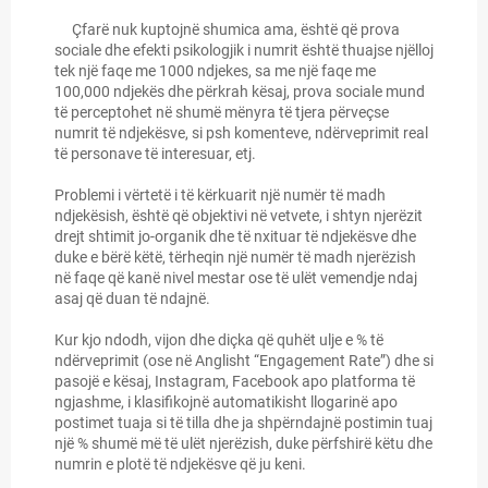
Çfarë nuk kuptojnë shumica ama, është që prova
sociale dhe efekti psikologjik i numrit është thuajse njëlloj
tek një faqe me 1000 ndjekes, sa me një faqe me
100,000 ndjekës dhe përkrah kësaj, prova sociale mund
të perceptohet në shumë mënyra të tjera përveçse
numrit të ndjekësve, si psh komenteve, ndërveprimit real
të personave të interesuar, etj.
Problemi i vërtetë i të kërkuarit një numër të madh
ndjekësish, është që objektivi në vetvete, i shtyn njerëzit
drejt shtimit jo-organik dhe të nxituar të ndjekësve dhe
duke e bërë këtë, tërheqin një numër të madh njerëzish
në faqe që kanë nivel mestar ose të ulët vemendje ndaj
asaj që duan të ndajnë.
Kur kjo ndodh, vijon dhe diçka që quhët ulje e % të
ndërveprimit (ose në Anglisht “Engagement Rate”) dhe si
pasojë e kësaj, Instagram, Facebook apo platforma të
ngjashme, i klasifikojnë automatikisht llogarinë apo
postimet tuaja si të tilla dhe ja shpërndajnë postimin tuaj
një % shumë më të ulët njerëzish, duke përfshirë këtu dhe
numrin e plotë të ndjekësve që ju keni.