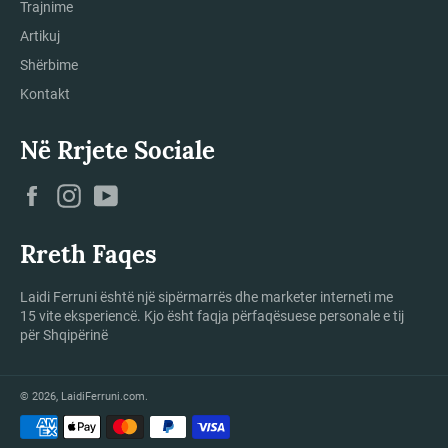
Trajnime
Artikuj
Shërbime
Kontakt
Në Rrjete Sociale
Facebook
Instagram
YouTube
Rreth Faqes
Laidi Ferruni është një sipërmarrës dhe marketer interneti me
15 vite eksperiencë. Kjo ësht faqja përfaqësuese personale e tij
për Shqipërinë
© 2026,
LaidiFerruni.com
.
Mënyrat
e