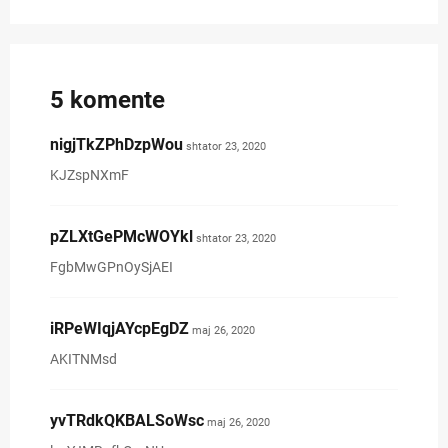
Facebook
Twitter
Pinterest
5 komente
nigjTkZPhDzpWou
shtator 23, 2020
KJZspNXmF
pZLXtGePMcWOYkl
shtator 23, 2020
FgbMwGPnOySjAEI
iRPeWIqjAYcpEgDZ
maj 26, 2020
AKITNMsd
yvTRdkQKBALSoWsc
maj 26, 2020