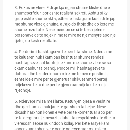
3. Fokus ne vlere. E di qe kjo ngjan shume klishe dhe e
shumeperfolur, por eshte realisht sekreti. Ashtu si ky
grup eshte shume aktiv, edhe ne instagram kush di te jap
me shume vlere gjenuine, ai/ajo do fitoje dhe do kete me
shume rezultate. Nese mendon se si te besh jeten e
personave qe te ndjekin me te mire ne nje menyre apo nje
tjeter, do kesh rezultate.
4. Perdorim i hashtagseve te pershtatshme. Ndersa ne
te kaluaren nuk i kam pas kushtuar shume rendesi
hashtagseve, sot kuptoj qe kane me shume vlere se sa
ckam dashur ta pranoj. Perdorimi i hashtagseve te
duhura dhe te nderlidhura mire me temen e postimit,
eshte ide e mire per te gjeneruar shikueshmeri pertej
ndjekesve te tu dhe per te gjeneruar ndjekes te rrinj si
rrjedhoje.
5. Nderveprimi sa me i larte. Ketu vjen pjesa e veshtire
dhe qe shumica nuk jane te gatshem ta bejne. Nese
dikush harxhon kohen e vete per te komentuar apo per
te te derguar nje mesazh, duhet ta respektosh ate dhe ta
vleresosh sepse nuk ndodh kollaj. Per kete arsye kam
shpenzuar kohen vete per te ndervepruar me mijera