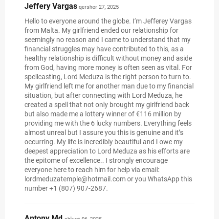
Jeffery Vargas
qershor 27, 2025
Hello to everyone around the globe. I’m Jefferey Vargas
from Malta. My girlfriend ended our relationship for
seemingly no reason and I came to understand that my
financial struggles may have contributed to this, as a
healthy relationship is difficult without money and aside
from God, having more money is often seen as vital. For
spellcasting, Lord Meduza is the right person to turn to.
My girlfriend left me for another man due to my financial
situation, but after connecting with Lord Meduza, he
created a spell that not only brought my girlfriend back
but also made me a lottery winner of €116 million by
providing me with the 6 lucky numbers. Everything feels
almost unreal but I assure you this is genuine and it’s
occurring. My life is incredibly beautiful and I owe my
deepest appreciation to Lord Meduza as his efforts are
the epitome of excellence.. I strongly encourage
everyone here to reach him for help via email:
lordmeduzatemple@hotmail.com or you WhatsApp this
number +1 (807) 907-2687.
Antony Md