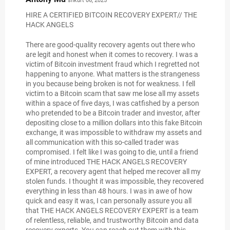
shkurt 06, 2025
HIRE A CERTIFIED BITCOIN RECOVERY EXPERT// THE
HACK ANGELS
There are good-quality recovery agents out there who
are legit and honest when it comes to recovery. I was a
victim of Bitcoin investment fraud which I regretted not
happening to anyone. What matters is the strangeness
in you because being broken is not for weakness. I fell
victim to a Bitcoin scam that saw me lose all my assets
within a space of five days, I was catfished by a person
who pretended to be a Bitcoin trader and investor, after
depositing close to a million dollars into this fake Bitcoin
exchange, it was impossible to withdraw my assets and
all communication with this so-called trader was
compromised. I felt like I was going to die, until a friend
of mine introduced THE HACK ANGELS RECOVERY
EXPERT, a recovery agent that helped me recover all my
stolen funds. I thought it was impossible, they recovered
everything in less than 48 hours. I was in awe of how
quick and easy it was, I can personally assure you all
that THE HACK ANGELS RECOVERY EXPERT is a team
of relentless, reliable, and trustworthy Bitcoin and data