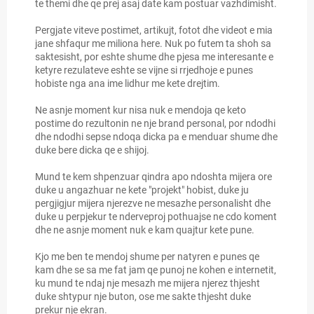
te themi dhe qe prej asaj date kam postuar vazhdimisht.
Pergjate viteve postimet, artikujt, fotot dhe videot e mia
jane shfaqur me miliona here. Nuk po futem ta shoh sa
saktesisht, por eshte shume dhe pjesa me interesante e
ketyre rezulateve eshte se vijne si rrjedhoje e punes
hobiste nga ana ime lidhur me kete drejtim.
Ne asnje moment kur nisa nuk e mendoja qe keto
postime do rezultonin ne nje brand personal, por ndodhi
dhe ndodhi sepse ndoqa dicka pa e menduar shume dhe
duke bere dicka qe e shijoj.
Mund te kem shpenzuar qindra apo ndoshta mijera ore
duke u angazhuar ne kete "projekt" hobist, duke ju
pergjigjur mijera njerezve ne mesazhe personalisht dhe
duke u perpjekur te nderveproj pothuajse ne cdo koment
dhe ne asnje moment nuk e kam quajtur kete pune.
Kjo me ben te mendoj shume per natyren e punes qe
kam dhe se sa me fat jam qe punoj ne kohen e internetit,
ku mund te ndaj nje mesazh me mijera njerez thjesht
duke shtypur nje buton, ose me sakte thjesht duke
prekur nje ekran.