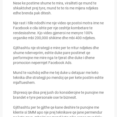
Nese ke postime shume te mira, viraliteti qe mund te
shkaktohet prej tyre, mund te te ris me mijera ndjekes
edhe brenda pak ditesh.
Nje rast i tille ndodhi me nje video qe postoi motra ime ne
Facebook e cila ishte per nje ceshtje kombetare te
rendesisshme. Kjo video gjeneroi ne menyre 100%
organike mbi 200,000 shikime dhe mbi 400 ndjekes.
Gjithashtu nje strategji e mire per te rritur ndjekes dhe
shume nderveprim, eshte duke pare postimet qe
performojne me mire nga te tjerat dhe duke i dhene
promocion nepermjet Facebook Ads.
Mund te vazhdoj edhe me tej duke u detajuar me keto
teknika dhe strategji po mendoj qe per kete postim eshte
mjaftueshem.
Shpresoj qe disa prej jush do konsiderojne te punojne me
brandet e tyre personale ose te biznesit.
Gjithashtu per te gjithe qe kane deshire te punojne me
kliente si SMM apo nje prej teknikave qe jane permendur