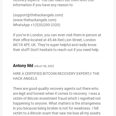
recovery experts. You can reach out them with this
information if you have any reason to
(support@thehackangels.com)
(www.thehackangels.com)
WhatsApp +1(520)200-2320)
If you’re in London, you can even visit them in person at
their office located at 45-46 Red Lion Street, London
WC1R 4PF, UK. They’re super helpful and really know
their stuff! Don’t hesitate to reach out if you need help.
Antony Md
shkurt 06, 2025
HIRE A CERTIFIED BITCOIN RECOVERY EXPERT// THE
HACK ANGELS
There are good-quality recovery agents out there who
are legit and honest when it comes to recovery. I was a
victim of Bitcoin investment fraud which I regretted not
happening to anyone. What matters is the strangeness
in you because being broken is not for weakness. I fell
victim to a Bitcoin scam that saw me lose all my assets