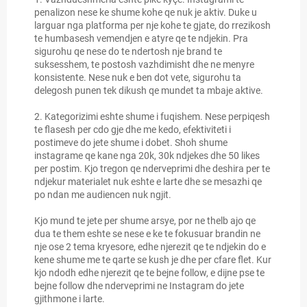
penalizon nese ke shume kohe qe nuk je aktiv. Duke u
larguar nga platforma per nje kohe te gjate, do rrezikosh
te humbasesh vemendjen e atyre qe te ndjekin. Pra
sigurohu qe nese do te ndertosh nje brand te
suksesshem, te postosh vazhdimisht dhe ne menyre
konsistente. Nese nuk e ben dot vete, sigurohu ta
delegosh punen tek dikush qe mundet ta mbaje aktive.
2. Kategorizimi eshte shume i fuqishem. Nese perpiqesh
te flasesh per cdo gje dhe me kedo, efektiviteti i
postimeve do jete shume i dobet. Shoh shume
instagrame qe kane nga 20k, 30k ndjekes dhe 50 likes
per postim. Kjo tregon qe nderveprimi dhe deshira per te
ndjekur materialet nuk eshte e larte dhe se mesazhi qe
po ndan me audiencen nuk ngjit.
Kjo mund te jete per shume arsye, por ne thelb ajo qe
dua te them eshte se nese e ke te fokusuar brandin ne
nje ose 2 tema kryesore, edhe njerezit qe te ndjekin do e
kene shume me te qarte se kush je dhe per cfare flet. Kur
kjo ndodh edhe njerezit qe te bejne follow, e dijne pse te
bejne follow dhe nderveprimi ne Instagram do jete
gjithmone i larte.