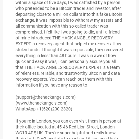
within a space of five days, I was catfished by a person
who pretended to be a Bitcoin trader and investor, after
depositing close to a million dollars into this fake Bitcoin
exchange, it was impossible to withdraw my assets and
all communication with this so-called trader was
compromised. I felt like I was going to die, until a friend
of mine introduced THE HACK ANGELS RECOVERY
EXPERT, a recovery agent that helped me recover all my
stolen funds. I thought it was impossible, they recovered
everything in less than 48 hours. I was in awe of how
quick and easy it was, I can personally assure you all
that THE HACK ANGELS RECOVERY EXPERT is a team
of relentless, reliable, and trustworthy Bitcoin and data
recovery experts. You can reach out them with this
information if you have any reason to
(support@thehackangels.com)
(www.thehackangels.com)
WhatsApp +1(520)200-2320)
If you’re in London, you can even visit them in person at
their office located at 45-46 Red Lion Street, London
WC1R 4PF, UK. They’re super helpful and really know
their stuff! Don’t hesitate to reach out if you need help.