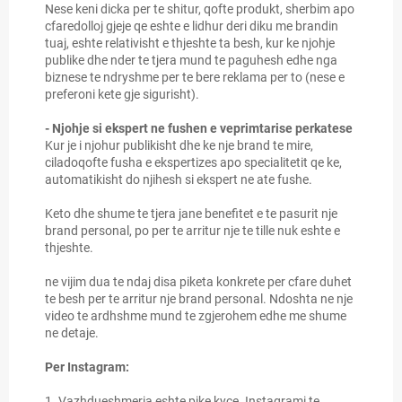
Nese keni dicka per te shitur, qofte produkt, sherbim apo
cfaredolloj gjeje qe eshte e lidhur deri diku me brandin
tuaj, eshte relativisht e thjeshte ta besh, kur ke njohje
publike dhe nder te tjera mund te paguhesh edhe nga
biznese te ndryshme per te bere reklama per to (nese e
preferoni kete gje sigurisht).
- Njohje si ekspert ne fushen e veprimtarise perkatese
Kur je i njohur publikisht dhe ke nje brand te mire,
ciladoqofte fusha e ekspertizes apo specialitetit qe ke,
automatikisht do njihesh si ekspert ne ate fushe.
Keto dhe shume te tjera jane benefitet e te pasurit nje
brand personal, po per te arritur nje te tille nuk eshte e
thjeshte.
ne vijim dua te ndaj disa piketa konkrete per cfare duhet
te besh per te arritur nje brand personal. Ndoshta ne nje
video te ardhshme mund te zgjerohem edhe me shume
ne detaje.
Per Instagram:
1. Vazhdueshmeria eshte pike kyçe. Instagrami te