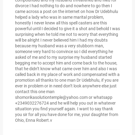
compounded and my husband threatened and filed for
divorce I had nothing to do and nowhere to go then I
came across a post on the internet on how Dr Udebhulu
helped a lady who was in same marital problem,
honestly I never knew all this spell casters are this
powerful until I decided to give it a shot and behold I was
surprising when he told me not to worry that everything
will be alright I never believed him I had my doubts
because my husband was a very stubborn man,
someone very hard to convince so I did everything he
asked of me and to my surprise my husband started
begging me to accept him and come back to the house,
that he didn’t know what came over him and also I was
called back in my place of work and compensated with a
promotion all thanks to one man Dr Udebhulu, if you are
ever in problem or in need don’t look anywhere else just
contact this one man
shomorikasolutiontemple@yahoo.com or whatsapp
+2349032276724 and he will help you out in whatever
situation you find yourself again. I want to say thank
you sir for all you have done for me, your daughter from
Ohio, Enna Robert.v