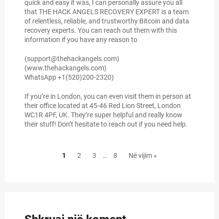
quick and easy it was, I can personally assure you all
that THE HACK ANGELS RECOVERY EXPERT is a team
of relentless, reliable, and trustworthy Bitcoin and data
recovery experts. You can reach out them with this
information if you have any reason to
(support@thehackangels.com)
(www.thehackangels.com)
WhatsApp +1(520)200-2320)
If you’re in London, you can even visit them in person at
their office located at 45-46 Red Lion Street, London
WC1R 4PF, UK. They’re super helpful and really know
their stuff! Don’t hesitate to reach out if you need help.
1
2
3
…
8
Në vijim »