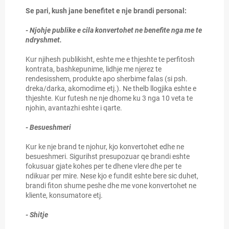
Se pari, kush jane benefitet e nje brandi personal:
- Njohje publike e cila konvertohet ne benefite nga me te
ndryshmet.
Kur njihesh publikisht, eshte me e thjeshte te perfitosh
kontrata, bashkepunime, lidhje me njerez te
rendesisshem, produkte apo sherbime falas (si psh.
dreka/darka, akomodime etj.). Ne thelb llogjika eshte e
thjeshte. Kur futesh ne nje dhome ku 3 nga 10 veta te
njohin, avantazhi eshte i qarte.
- Besueshmeri
Kur ke nje brand te njohur, kjo konvertohet edhe ne
besueshmeri. Sigurihst presupozuar qe brandi eshte
fokusuar gjate kohes per te dhene vlere dhe per te
ndikuar per mire. Nese kjo e fundit eshte bere sic duhet,
brandi fiton shume peshe dhe me vone konvertohet ne
kliente, konsumatore etj.
- Shitje