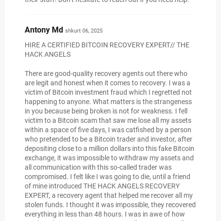
Antony Md
shkurt 06, 2025
HIRE A CERTIFIED BITCOIN RECOVERY EXPERT// THE
HACK ANGELS
There are good-quality recovery agents out there who
are legit and honest when it comes to recovery. I was a
victim of Bitcoin investment fraud which I regretted not
happening to anyone. What matters is the strangeness
in you because being broken is not for weakness. I fell
victim to a Bitcoin scam that saw me lose all my assets
within a space of five days, I was catfished by a person
who pretended to be a Bitcoin trader and investor, after
depositing close to a million dollars into this fake Bitcoin
exchange, it was impossible to withdraw my assets and
all communication with this so-called trader was
compromised. I felt like I was going to die, until a friend
of mine introduced THE HACK ANGELS RECOVERY
EXPERT, a recovery agent that helped me recover all my
stolen funds. I thought it was impossible, they recovered
everything in less than 48 hours. I was in awe of how