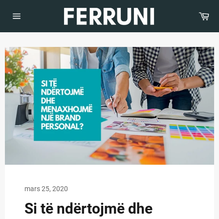
Kalo
tek
Sh
të
Navigimi
i
dhënat
faqes
mars 25, 2020
Si të ndërtojmë dhe