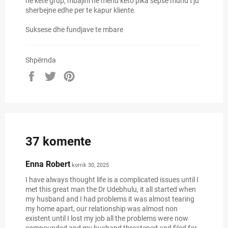
ne kete grup, mbajini ne mend keto pika sepse mund t'ju
sherbejne edhe per te kapur kliente.
Suksese dhe fundjave te mbare
Shpërnda
Shpërnda
Shpërnda
Shpërnda
në
në
në
Facebook
Twitter
Pinterest
37 komente
Enna Robert
korrik 30, 2025
I have always thought life is a complicated issues until I
met this great man the Dr Udebhulu, it all started when
my husband and I had problems it was almost tearing
my home apart, our relationship was almost non
existent until I lost my job all the problems were now