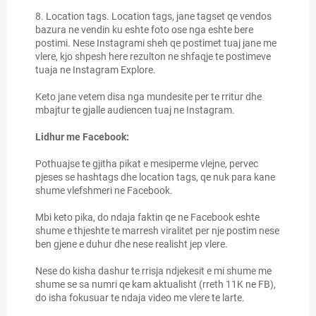
8. Location tags. Location tags, jane tagset qe vendos
bazura ne vendin ku eshte foto ose nga eshte bere
postimi. Nese Instagrami sheh qe postimet tuaj jane me
vlere, kjo shpesh here rezulton ne shfaqje te postimeve
tuaja ne Instagram Explore.
Keto jane vetem disa nga mundesite per te rritur dhe
mbajtur te gjalle audiencen tuaj ne Instagram.
Lidhur me Facebook:
Pothuajse te gjitha pikat e mesiperme vlejne, pervec
pjeses se hashtags dhe location tags, qe nuk para kane
shume vlefshmeri ne Facebook.
Mbi keto pika, do ndaja faktin qe ne Facebook eshte
shume e thjeshte te marresh viralitet per nje postim nese
ben gjene e duhur dhe nese realisht jep vlere.
Nese do kisha dashur te rrisja ndjekesit e mi shume me
shume se sa numri qe kam aktualisht (rreth 11K ne FB),
do isha fokusuar te ndaja video me vlere te larte.