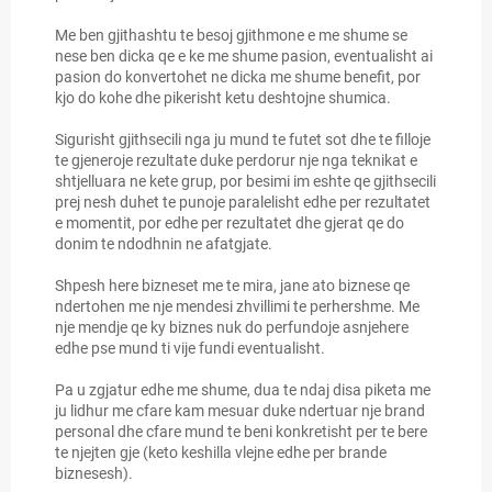
Me ben gjithashtu te besoj gjithmone e me shume se
nese ben dicka qe e ke me shume pasion, eventualisht ai
pasion do konvertohet ne dicka me shume benefit, por
kjo do kohe dhe pikerisht ketu deshtojne shumica.
Sigurisht gjithsecili nga ju mund te futet sot dhe te filloje
te gjeneroje rezultate duke perdorur nje nga teknikat e
shtjelluara ne kete grup, por besimi im eshte qe gjithsecili
prej nesh duhet te punoje paralelisht edhe per rezultatet
e momentit, por edhe per rezultatet dhe gjerat qe do
donim te ndodhnin ne afatgjate.
Shpesh here bizneset me te mira, jane ato biznese qe
ndertohen me nje mendesi zhvillimi te perhershme. Me
nje mendje qe ky biznes nuk do perfundoje asnjehere
edhe pse mund ti vije fundi eventualisht.
Pa u zgjatur edhe me shume, dua te ndaj disa piketa me
ju lidhur me cfare kam mesuar duke ndertuar nje brand
personal dhe cfare mund te beni konkretisht per te bere
te njejten gje (keto keshilla vlejne edhe per brande
biznesesh).