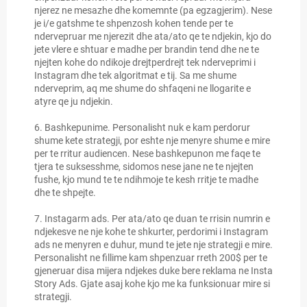
njerez ne mesazhe dhe komemnte (pa egzagjerim). Nese
je i/e gatshme te shpenzosh kohen tende per te
ndervepruar me njerezit dhe ata/ato qe te ndjekin, kjo do
jete vlere e shtuar e madhe per brandin tend dhe ne te
njejten kohe do ndikoje drejtperdrejt tek nderveprimi i
Instagram dhe tek algoritmat e tij. Sa me shume
nderveprim, aq me shume do shfaqeni ne llogarite e
atyre qe ju ndjekin.
6. Bashkepunime. Personalisht nuk e kam perdorur
shume kete strategji, por eshte nje menyre shume e mire
per te rritur audiencen. Nese bashkepunon me faqe te
tjera te suksesshme, sidomos nese jane ne te njejten
fushe, kjo mund te te ndihmoje te kesh rritje te madhe
dhe te shpejte.
7. Instagarm ads. Per ata/ato qe duan te rrisin numrin e
ndjekesve ne nje kohe te shkurter, perdorimi i Instagram
ads ne menyren e duhur, mund te jete nje strategji e mire.
Personalisht ne fillime kam shpenzuar rreth 200$ per te
gjeneruar disa mijera ndjekes duke bere reklama ne Insta
Story Ads. Gjate asaj kohe kjo me ka funksionuar mire si
strategji.