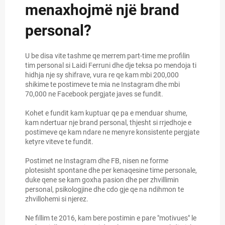
menaxhojmë një brand
personal?
U be disa vite tashme qe merrem part-time me profilin
tim personal si Laidi Ferruni dhe dje teksa po mendoja ti
hidhja nje sy shifrave, vura re qe kam mbi 200,000
shikime te postimeve te mia ne Instagram dhe mbi
70,000 ne Facebook pergjate javes se fundit.
Kohet e fundit kam kuptuar qe pa e menduar shume,
kam ndertuar nje brand personal, thjesht si rrjedhoje e
postimeve qe kam ndare ne menyre konsistente pergjate
ketyre viteve te fundit.
Postimet ne Instagram dhe FB, nisen ne forme
plotesisht spontane dhe per kenaqesine time personale,
duke qene se kam goxha pasion dhe per zhvillimin
personal, psikologjine dhe cdo gje qe na ndihmon te
zhvillohemi si njerez.
Ne fillim te 2016, kam bere postimin e pare "motivues" le