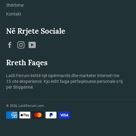
Shërbime
Kontakt
Në Rrjete Sociale
Facebook
Instagram
YouTube
Rreth Faqes
Laidi Ferruni është një sipërmarrës dhe marketer interneti me
15 vite eksperiencë. Kjo ësht faqja përfaqësuese personale e tij
për Shqipërinë
© 2026,
LaidiFerruni.com
.
Mënyrat
e
pagesës